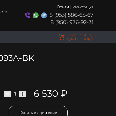
|
Войти
Регистрация
сети:
8 (953) 586-65-67
8 (950) 976-92-31
Товаров:
0
шт.
Сумма:
0
руб.
093A-BK
6 530 ₽
Купить в один клик