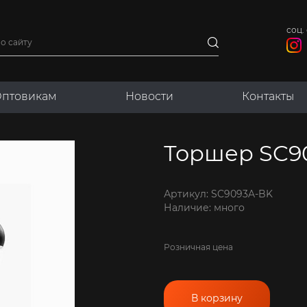
соц. 
093A-BK
птовикам
Новости
Контакты
Торшер SC9
Артикул: SC9093A-BK
Наличие: много
Розничная цена
В корзину