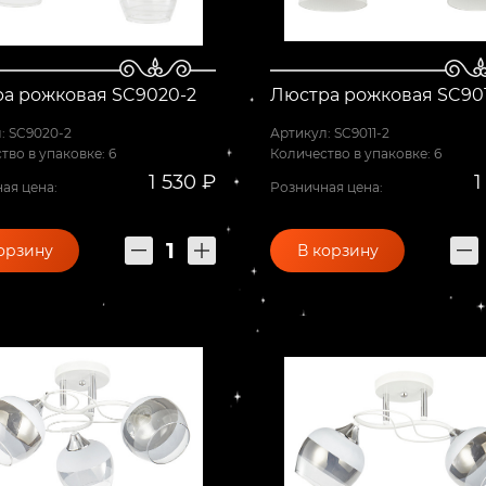
а рожковая SC9020-2
Люстра рожковая SC901
: SC9020-2
Артикул: SC9011-2
тво в упаковке: 6
Количество в упаковке: 6
1 530 ₽
1
ая цена:
Розничная цена:
орзину
В корзину