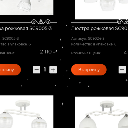
а рожковая SC9005-3
Люстра рожковая SC90
: SC9005-3
Артикул: SC9024-3
тво в упаковке: 6
Количество в упаковке: 6
2 110 ₽
2
ая цена:
Розничная цена:
орзину
В корзину