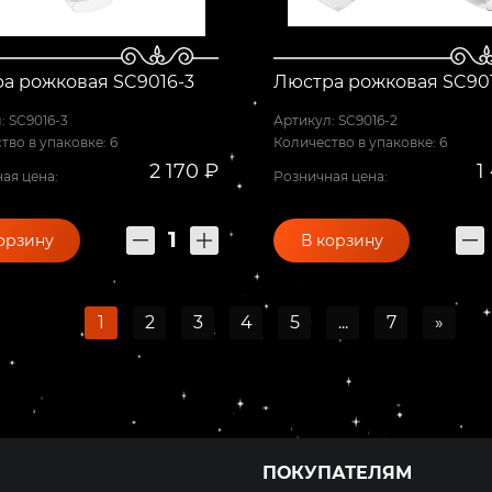
а рожковая SC9016-3
Люстра рожковая SC90
: SC9016-3
Артикул: SC9016-2
тво в упаковке: 6
Количество в упаковке: 6
2 170 ₽
1
ая цена:
Розничная цена:
орзину
В корзину
1
2
3
4
5
...
7
»
ПОКУПАТЕЛЯМ