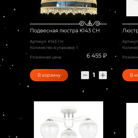
Подвесная люстра K143 CH
Люстр
Артикул: K143 CH
Артикул
Количество в упаковке: 1
Количес
6 455 ₽
Розничная цена:
Розничн
В корзину
В к