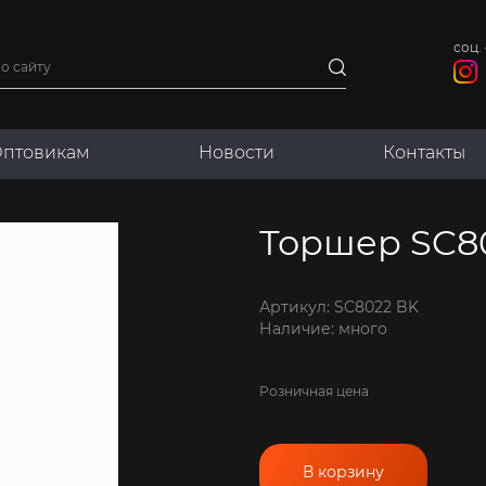
соц. 
22 BK
птовикам
Новости
Контакты
Торшер SC8
Артикул: SC8022 BK
Наличие: много
Розничная цена
В корзину