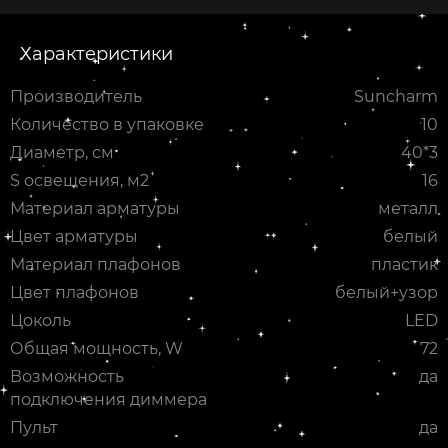
Характеристики
Производитель
Suncharm
Количество в упаковке
10
Диаметр, см
40*3
S освещения, м2
16
Материал арматуры
металл
Цвет арматуры
белый
Материал плафонов
пластик
Цвет плафонов
белый+узор
Цоколь
LED
Общая мощность, W
72
Возможность
да
подключения диммера
Пульт
да